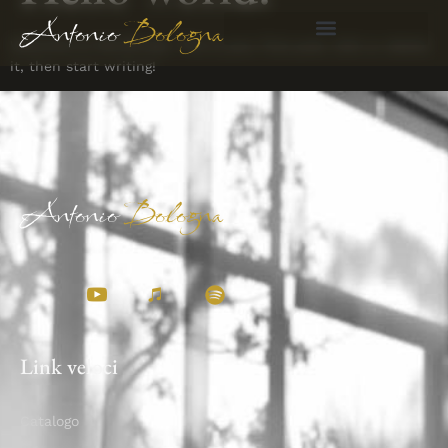
Antonio
Bologna
Welcome to WordPress. This is your first post. Edit or delete
it, then start writing!
Antonio
Bologna
Link veloci
Catalogo