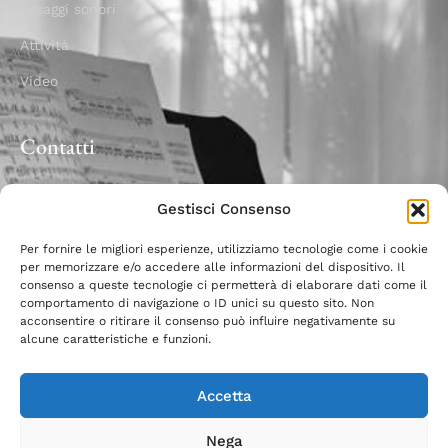
Assaggi sonori
Attività
Video
Contatti
Palazzo Roncalli, via del Popolo 17 27029 Vigevano
Gestisci Consenso
(PV)
Per fornire le migliori esperienze, utilizziamo tecnologie come i cookie
+39 0381 73967
per memorizzare e/o accedere alle informazioni del dispositivo. Il
consenso a queste tecnologie ci permetterà di elaborare dati come il
info@antoniobologna.com
comportamento di navigazione o ID unici su questo sito. Non
acconsentire o ritirare il consenso può influire negativamente su
alcune caratteristiche e funzioni.
Accetta
Copyright © 2025 Antonio Bologna. All rights reserved. –
Privacy e
Cookie Policy
Nega